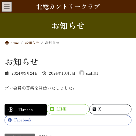
コ
ナ
北総カントリークラブ
ン
ビ
テ
ゲ
ン
ー
お知らせ
ツ
シ
へ
ョ
ス
ン
home
お知らせ
お知らせ
キ
に
ッ
移
プ
動
お知らせ
最
2024年9月24日
2024年10月3日
staff01
終
更
プレ会員の募集を開始いたしました。
新
日
時
:
LINE
X
Threads
Facebook